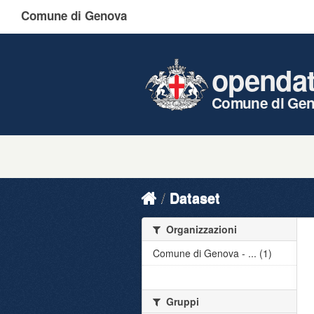
Comune di Genova
openda
Comune di Ge
Dataset
Organizzazioni
Comune di Genova - ... (1)
Gruppi