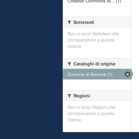
Creative Commons At... (1)
Sottotemi
Non ci sono Sottotemi che
corrispondono a questa
ricerca
Cataloghi di origine
Comune di Genova (1)
Regioni
Non ci sono Regioni che
corrispondono a questa
ricerca