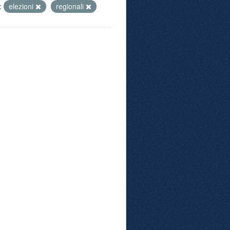
:
elezioni
regionali