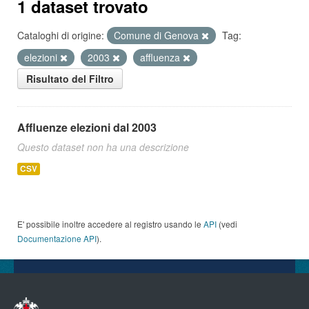
1 dataset trovato
Cataloghi di origine:
Comune di Genova
Tag:
elezioni
2003
affluenza
Risultato del Filtro
Affluenze elezioni dal 2003
Questo dataset non ha una descrizione
CSV
E' possibile inoltre accedere al registro usando le
API
(vedi
Documentazione API
).