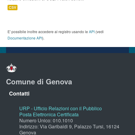
CSV
E' possibile inoltre accedere al registro usando le
API
(vedi
Documentazione API
).
Comune di Genova
Contatti
URP - Ufficio Relazioni con il Pubblico
Posta Elettronica Certificata
Numero Unico: 010.1010
Indirizzo: Via Garibaldi 9, Palazzo Tursi, 16124
Genova