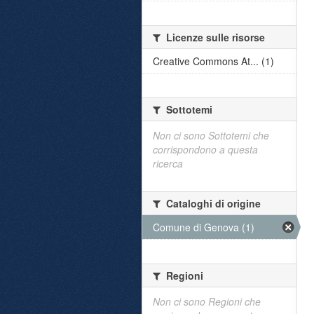
Licenze sulle risorse
Creative Commons At... (1)
Sottotemi
Non ci sono Sottotemi che
corrispondono a questa
ricerca
Cataloghi di origine
Comune di Genova (1)
Regioni
Non ci sono Regioni che