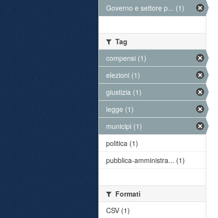
Governo e settore p... (1)
Tag
compensi (1)
elezioni (1)
giustizia (1)
legge (1)
municipi (1)
politica (1)
pubblica-amministra... (1)
Formati
CSV (1)