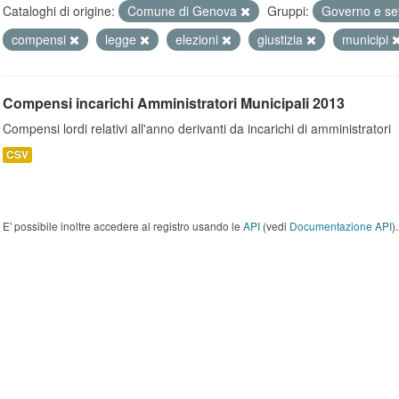
Cataloghi di origine:
Comune di Genova
Gruppi:
Governo e se
compensi
legge
elezioni
giustizia
municipi
Compensi incarichi Amministratori Municipali 2013
Compensi lordi relativi all'anno derivanti da incarichi di amministratori
CSV
E' possibile inoltre accedere al registro usando le
API
(vedi
Documentazione API
).