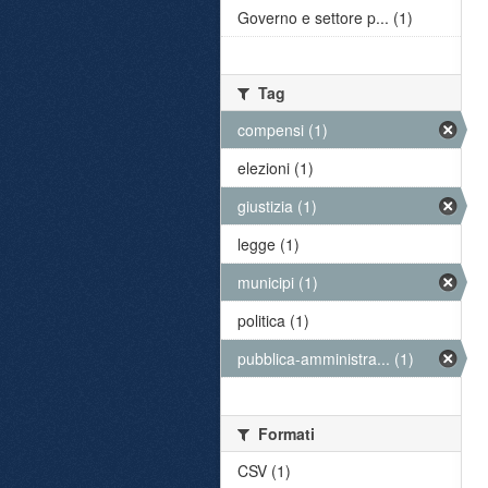
Governo e settore p... (1)
Tag
compensi (1)
elezioni (1)
giustizia (1)
legge (1)
municipi (1)
politica (1)
pubblica-amministra... (1)
Formati
CSV (1)