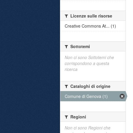
Licenze sulle risorse
Creative Commons At... (1)
Sottotemi
Non ci sono Sottotemi che
corrispondono a questa
ricerca
Cataloghi di origine
Comune di Genova (1)
Regioni
Non ci sono Regioni che