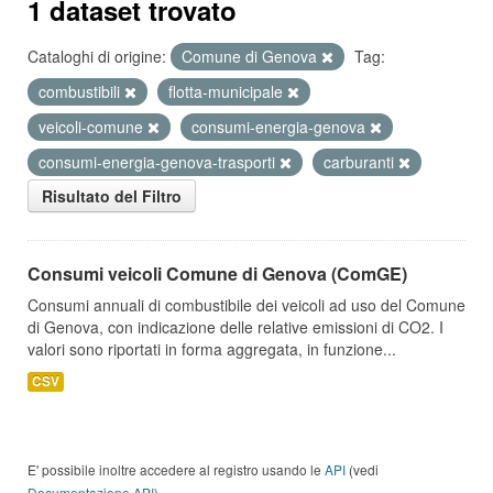
1 dataset trovato
Cataloghi di origine:
Comune di Genova
Tag:
combustibili
flotta-municipale
veicoli-comune
consumi-energia-genova
consumi-energia-genova-trasporti
carburanti
Risultato del Filtro
Consumi veicoli Comune di Genova (ComGE)
Consumi annuali di combustibile dei veicoli ad uso del Comune
di Genova, con indicazione delle relative emissioni di CO2. I
valori sono riportati in forma aggregata, in funzione...
CSV
E' possibile inoltre accedere al registro usando le
API
(vedi
Documentazione API
).