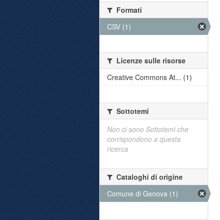
Formati
CSV (1)
Licenze sulle risorse
Creative Commons At... (1)
Sottotemi
Non ci sono Sottotemi che
corrispondono a questa
ricerca
Cataloghi di origine
Comune di Genova (1)