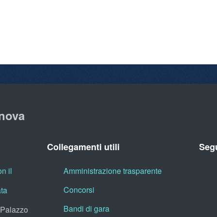
nova
Collegamenti utili
Segu
n il
Amministrazione trasparente
Concorsi
ata
Bandi di gara
, Palazzo