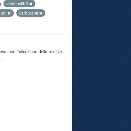
g:
combustibili
orti
carburanti
va, con indicazione delle relative
...