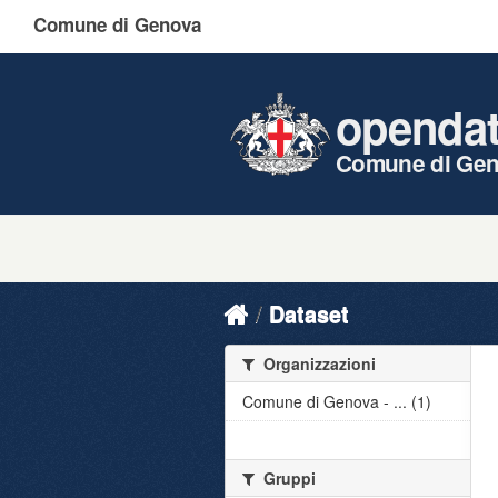
Comune di Genova
openda
Comune di Ge
Dataset
Organizzazioni
Comune di Genova - ... (1)
Gruppi