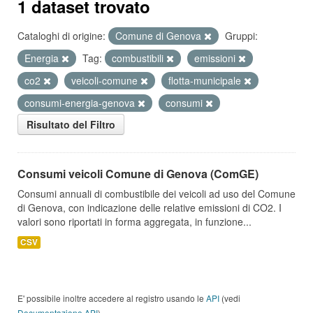
1 dataset trovato
Cataloghi di origine:
Comune di Genova
Gruppi:
Energia
Tag:
combustibili
emissioni
co2
veicoli-comune
flotta-municipale
consumi-energia-genova
consumi
Risultato del Filtro
Consumi veicoli Comune di Genova (ComGE)
Consumi annuali di combustibile dei veicoli ad uso del Comune
di Genova, con indicazione delle relative emissioni di CO2. I
valori sono riportati in forma aggregata, in funzione...
CSV
E' possibile inoltre accedere al registro usando le
API
(vedi
Documentazione API
).