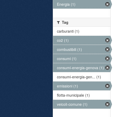
Energia (1)
Tag
carburanti (1)
co2 (1)
combustibili (1)
consumi (1)
consumi-energia-genova (1)
consumi-energia-gen... (1)
emissioni (1)
flotta-municipale (1)
veicoli-comune (1)