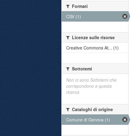
Formati
CSV (1)
Licenze sulle risorse
Creative Commons At... (1)
Sottotemi
Non ci sono Sottotemi che
corrispondono a questa
ricerca
Cataloghi di origine
Comune di Genova (1)