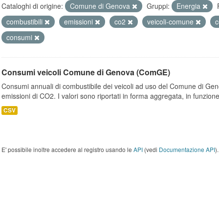
Cataloghi di origine:
Comune di Genova
Gruppi:
Energia
combustibili
emissioni
co2
veicoli-comune
c
consumi
Consumi veicoli Comune di Genova (ComGE)
Consumi annuali di combustibile dei veicoli ad uso del Comune di Geno
emissioni di CO2. I valori sono riportati in forma aggregata, in funzione
CSV
E' possibile inoltre accedere al registro usando le
API
(vedi
Documentazione API
).