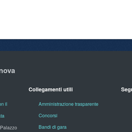
nova
Collegamenti utili
Segu
n il
Amministrazione trasparente
Concorsi
ata
Bandi di gara
, Palazzo