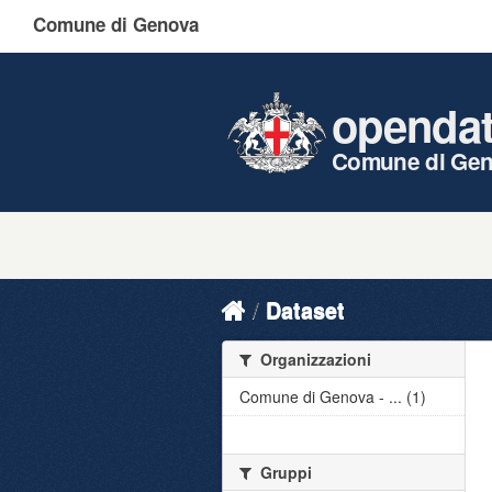
Comune di Genova
openda
Comune di Ge
Dataset
Organizzazioni
Comune di Genova - ... (1)
Gruppi