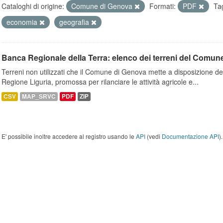
Cataloghi di origine:
Comune di Genova
Formati:
PDF
Ta
economia
geografia
Banca Regionale della Terra: elenco dei terreni del Comun
Terreni non utilizzati che il Comune di Genova mette a disposizione dell
Regione Liguria, promossa per rilanciare le attività agricole e...
CSV
MAP_SRVC
PDF
ZIP
E' possibile inoltre accedere al registro usando le
API
(vedi
Documentazione API
).