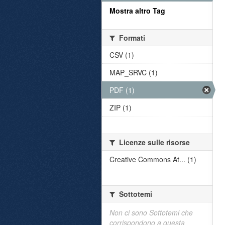
Mostra altro Tag
Formati
CSV (1)
MAP_SRVC (1)
PDF (1)
ZIP (1)
Licenze sulle risorse
Creative Commons At... (1)
Sottotemi
Non ci sono Sottotemi che
corrispondono a questa