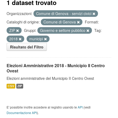
1 dataset trovato
Organizzazioni:
Comune di Genova - servizi civici
Cataloghi di origine:
Comune di Genova
Formati:
ZIP
Gruppi:
Governo e settore pubblico
Tag:
2018
municipi
Risultato del Filtro
Elezioni Amministrative 2018 - Municipio II Centro
Ovest
Elezioni amministrative del Municipio II Centro Ovest
CSV
ZIP
E' possibile inoltre accedere al registro usando le
API
(vedi
Documentazione API
).