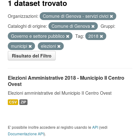
1 dataset trovato
Organizzazioni:
Comune di Genova - servizi civici
Cataloghi di origine:
Comune di Genova
Gruppi:
Governo e settore pubblico
Tag:
2018
municipi
elezioni
Risultato del Filtro
Elezioni Amministrative 2018 - Municipio II Centro
Ovest
Elezioni amministrative del Municipio II Centro Ovest
CSV
ZIP
E' possibile inoltre accedere al registro usando le
API
(vedi
Documentazione API
).