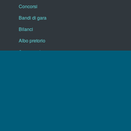
Concorsi
Bandi di gara
Bilanci
Albo pretorio
Servizi online
Elenco siti tematici
Fatturazione elettronica
Valuta il sito
Dichiarazione di accessibilità
Seguici su