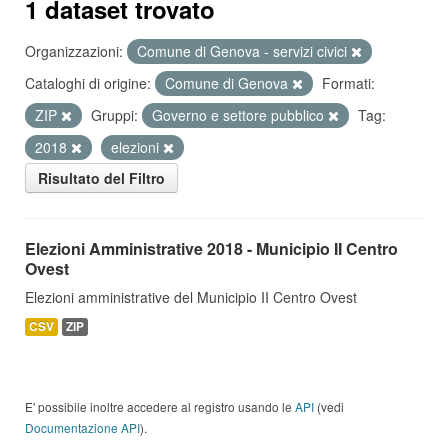
1 dataset trovato
Organizzazioni:
Comune di Genova - servizi civici
Cataloghi di origine:
Comune di Genova
Formati:
ZIP
Gruppi:
Governo e settore pubblico
Tag:
2018
elezioni
Risultato del Filtro
Elezioni Amministrative 2018 - Municipio II Centro
Ovest
Elezioni amministrative del Municipio II Centro Ovest
CSV
ZIP
E' possibile inoltre accedere al registro usando le
API
(vedi
Documentazione API
).