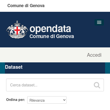
Comune di Genova
opendata
Comune di Genova
Accedi
Dataset
Organizzazioni
Dataset
Gruppi
Informazioni
Ordina per