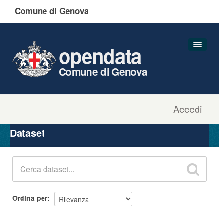
Comune di Genova
opendata
Comune di Genova
Accedi
Dataset
Organizzazioni
Dataset
Gruppi
Informazioni
Ordina per