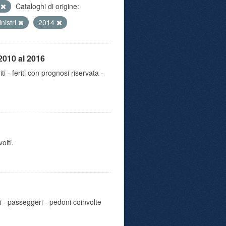
e
Cataloghi di origine:
inistri
2014
2010 al 2016
iti - feriti con prognosi riservata -
olti.
i - passeggeri - pedoni coinvolte