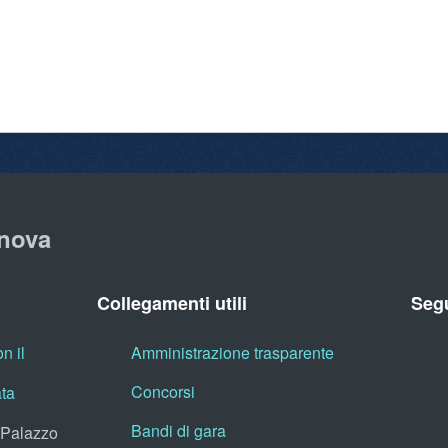
nova
Collegamenti utili
Segu
n il
Amministrazione trasparente
Concorsi
ata
Bandi di gara
, Palazzo