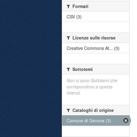
Formati
CSV (3)
Licenze sulle risorse
Creative Commons At... (3)
Sottotemi
Non ci sono Sottotemi che
corrispondono a questa
ricerca
Cataloghi di origine
Comune di Genova (3)