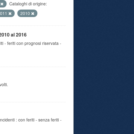
e
Cataloghi di origine:
2011
2010
2010 al 2016
iti - feriti con prognosi riservata -
olti.
identi : con feriti - senza feriti -