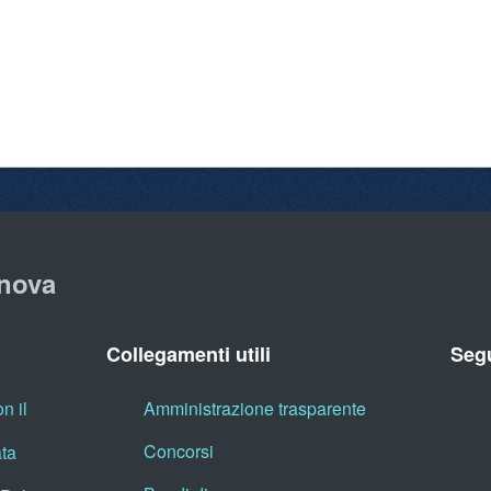
nova
Collegamenti utili
Segu
n il
Amministrazione trasparente
Concorsi
ata