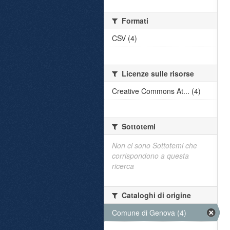
Formati
CSV (4)
Licenze sulle risorse
Creative Commons At... (4)
Sottotemi
Non ci sono Sottotemi che
corrispondono a questa
ricerca
Cataloghi di origine
Comune di Genova (4)