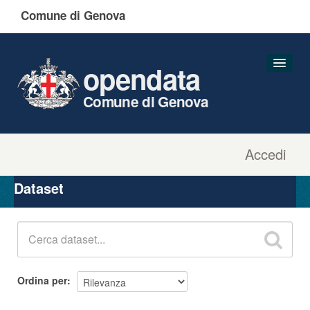
Comune di Genova
opendata
Comune di Genova
Accedi
Dataset
Organizzazioni
Dataset
Gruppi
Informazioni
Ordina per