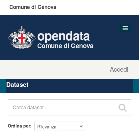
Comune di Genova
opendata
Comune di Genova
Accedi
Dataset
Organizzazioni
Dataset
Gruppi
Informazioni
Ordina per