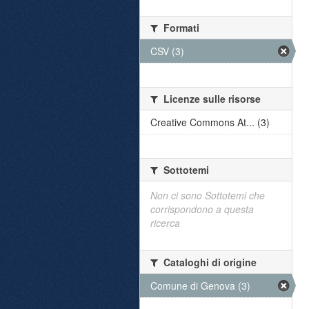
Formati
CSV (3)
Licenze sulle risorse
Creative Commons At... (3)
Sottotemi
Non ci sono Sottotemi che
corrispondono a questa
ricerca
Cataloghi di origine
Comune di Genova (3)