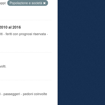
uppi:
Popolazione e società
2010 al 2016
iti - feriti con prognosi riservata -
olti.
i - passeggeri - pedoni coinvolte