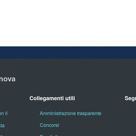
nova
Collegamenti utili
Segu
n il
Amministrazione trasparente
Concorsi
ata