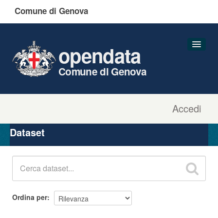
Comune di Genova
opendata
Comune di Genova
Accedi
Dataset
Organizzazioni
Dataset
Gruppi
Informazioni
Ordina per