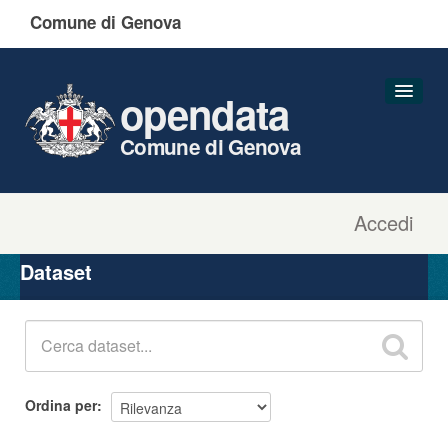
Comune di Genova
opendata
Comune di Genova
Accedi
Dataset
Organizzazioni
Dataset
Gruppi
Informazioni
Ordina per