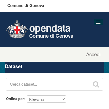
Comune di Genova
opendata
Comune di Genova
Accedi
Dataset
Organizzazioni
Dataset
Gruppi
Informazioni
Ordina per