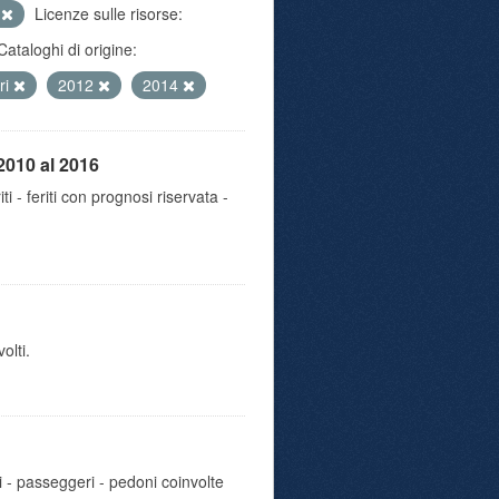
e
Licenze sulle risorse:
Cataloghi di origine:
tri
2012
2014
2010 al 2016
iti - feriti con prognosi riservata -
olti.
i - passeggeri - pedoni coinvolte