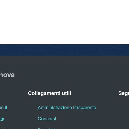
nova
Collegamenti utili
Segu
n il
Amministrazione trasparente
Concorsi
ata