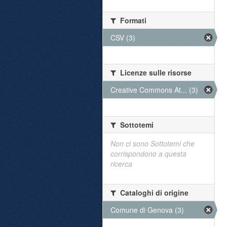
Formati
CSV (3)
Licenze sulle risorse
Creative Commons At... (3)
Sottotemi
Non ci sono Sottotemi che
corrispondono a questa
ricerca
Cataloghi di origine
Comune di Genova (3)