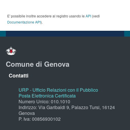
E' possibile inoltre accedere al registro usando le
API
(vedi
Documentazione API
).
Comune di Genova
Contatti
URP - Ufficio Relazioni con il Pubblico
Posta Elettronica Certificata
Numero Unico: 010.1010
Indirizzo: Via Garibaldi 9, Palazzo Tursi, 16124
Genova
P. Iva: 00856930102