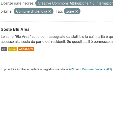
Licenze sulle risorse:
Creative Commons Attribuzione 4.0 Internazio
origine:
Comune di Genova
Tag:
zone
Soste Blu Area
Le zone "Blu Area" sono contrassegnate da stalli blu la cui finalità è q
accesso alla sosta da parte dei residenti. Su questi stalli è permesso a.
ZIP
CSV
GeoJSON
E' possibile inoltre accedere al registro usando le
API
(vedi
Documentazione API
).