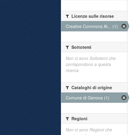
Licenze sulle risorse
Creative Commons At... (1)
Sottotemi
Non ci sono Sottotemi che
corrispondono a questa
ricerca
Cataloghi di origine
Comune di Genova (1)
Regioni
Non ci sono Regioni che