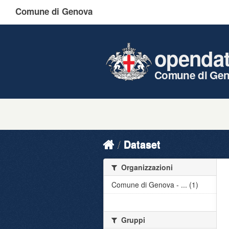
Comune di Genova
openda
Comune di Ge
Dataset
Organizzazioni
Comune di Genova - ... (1)
Gruppi