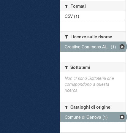
Formati
CSV (1)
Licenze sulle risorse
Creative Commons At... (1)
Sottotemi
Non ci sono Sottotemi che
corrispondono a questa
ricerca
Cataloghi di origine
Comune di Genova (1)