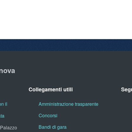
nova
Collegamenti utili
Segu
n il
Amministrazione trasparente
Concorsi
ata
Bandi di gara
, Palazzo