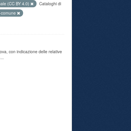
nale (CC BY 4.0)
Cataloghi di
li-comune
va, con indicazione delle relative
...