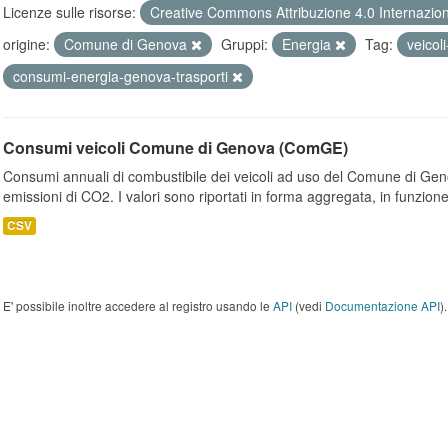
Licenze sulle risorse:
Creative Commons Attribuzione 4.0 Internazio
origine:
Comune di Genova
Gruppi:
Energia
Tag:
veico
consumi-energia-genova-trasporti
Consumi veicoli Comune di Genova (ComGE)
Consumi annuali di combustibile dei veicoli ad uso del Comune di Geno
emissioni di CO2. I valori sono riportati in forma aggregata, in funzione
CSV
E' possibile inoltre accedere al registro usando le
API
(vedi
Documentazione API
).