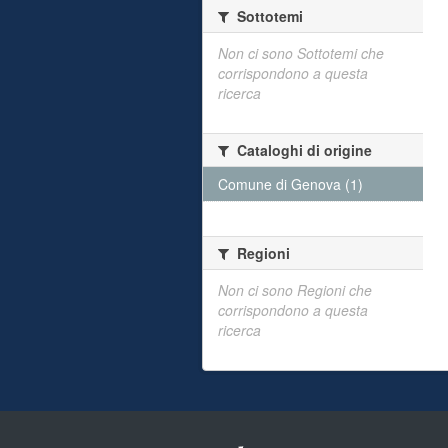
Sottotemi
Non ci sono Sottotemi che
corrispondono a questa
ricerca
Cataloghi di origine
Comune di Genova (1)
Regioni
Non ci sono Regioni che
corrispondono a questa
ricerca