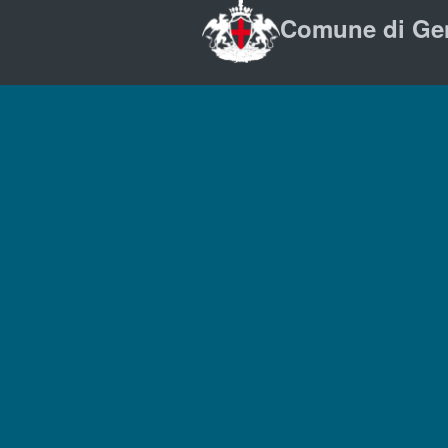
Comune di Ge
Contatti
URP - Ufficio Relazioni co
Pubblico
Posta Elettronica Certific
Numero Unico: 010.1010
Indirizzo: Via Garibaldi 9
Tursi, 16124 Genova
P. Iva: 00856930102
Ufficio stampa - Press R