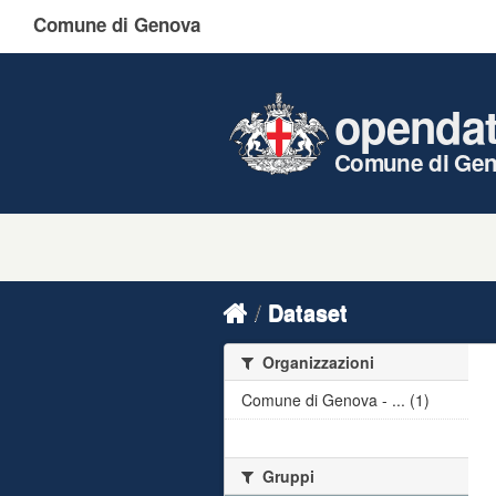
Comune di Genova
openda
Comune di Ge
Dataset
Organizzazioni
Comune di Genova - ... (1)
Gruppi