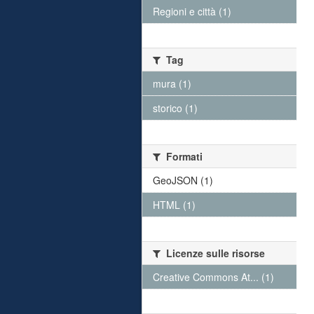
Regioni e città (1)
Tag
mura (1)
storico (1)
Formati
GeoJSON (1)
HTML (1)
Licenze sulle risorse
Creative Commons At... (1)