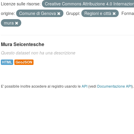
Licenze sulle risorse:
Creative Commons Attribuzione 4.0 Internazio
origine:
Comune di Genova
Gruppi:
Regioni e città
Format
mura
Mura Seicentesche
Questo dataset non ha una descrizione
HTML
GeoJSON
E' possibile inoltre accedere al registro usando le
API
(vedi
Documentazione API
).