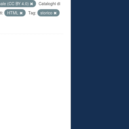
nale (CC BY 4.0)
Cataloghi di
i:
HTML
Tag:
storico