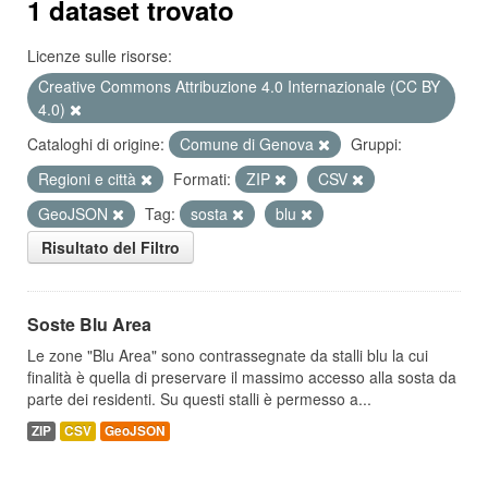
1 dataset trovato
Licenze sulle risorse:
Creative Commons Attribuzione 4.0 Internazionale (CC BY
4.0)
Cataloghi di origine:
Comune di Genova
Gruppi:
Regioni e città
Formati:
ZIP
CSV
GeoJSON
Tag:
sosta
blu
Risultato del Filtro
Soste Blu Area
Le zone "Blu Area" sono contrassegnate da stalli blu la cui
finalità è quella di preservare il massimo accesso alla sosta da
parte dei residenti. Su questi stalli è permesso a...
ZIP
CSV
GeoJSON