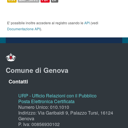
E' possibile inoltre accedere al registro usando le
API
(vedi
Documentazione API
).
Comune di Genova
Contatti
URP - Ufficio Relazioni con il Pubblico
Posta Elettronica Certificata
Numero Unico: 010.1010
Indirizzo: Via Garibaldi 9, Palazzo Tursi, 16124
Genova
P. Iva: 00856930102