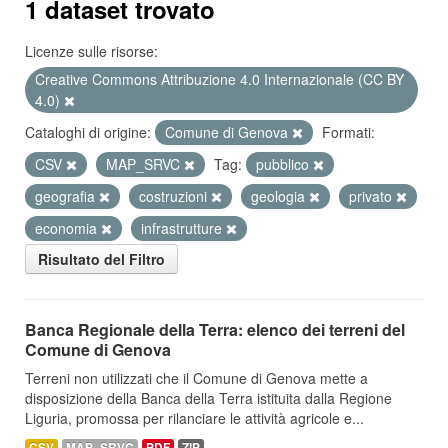
1 dataset trovato
Licenze sulle risorse:
Creative Commons Attribuzione 4.0 Internazionale (CC BY
4.0)
Cataloghi di origine:
Comune di Genova
Formati:
CSV
MAP_SRVC
Tag:
pubblico
geografia
costruzioni
geologia
privato
economia
infrastrutture
Risultato del Filtro
Banca Regionale della Terra: elenco dei terreni del
Comune di Genova
Terreni non utilizzati che il Comune di Genova mette a
disposizione della Banca della Terra istituita dalla Regione
Liguria, promossa per rilanciare le attività agricole e...
CSV
MAP_SRVC
PDF
ZIP