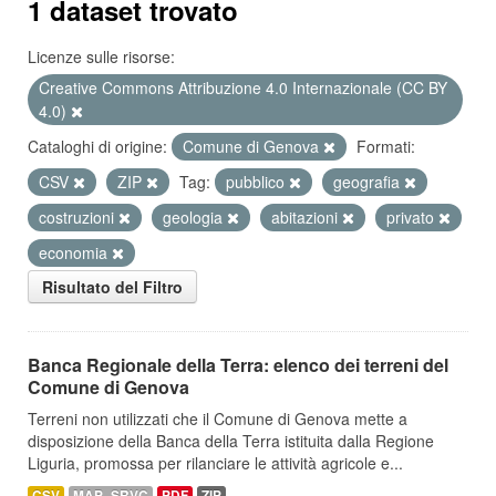
1 dataset trovato
Licenze sulle risorse:
Creative Commons Attribuzione 4.0 Internazionale (CC BY
4.0)
Cataloghi di origine:
Comune di Genova
Formati:
CSV
ZIP
Tag:
pubblico
geografia
costruzioni
geologia
abitazioni
privato
economia
Risultato del Filtro
Banca Regionale della Terra: elenco dei terreni del
Comune di Genova
Terreni non utilizzati che il Comune di Genova mette a
disposizione della Banca della Terra istituita dalla Regione
Liguria, promossa per rilanciare le attività agricole e...
CSV
MAP_SRVC
PDF
ZIP