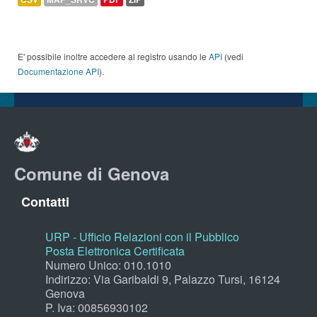
E' possibile inoltre accedere al registro usando le
API
(vedi
Documentazione API
).
Comune di Genova
Contatti
URP - Ufficio Relazioni con il Pubblico
Posta Elettronica Certificata
Numero Unico: 010.1010
Indirizzo: Via Garibaldi 9, Palazzo Tursi, 16124
Genova
P. Iva: 00856930102