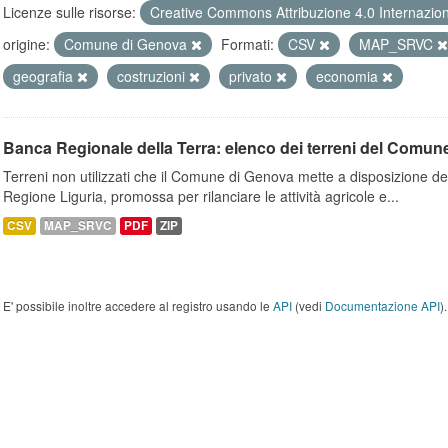
Licenze sulle risorse:
Creative Commons Attribuzione 4.0 Internazio
origine:
Comune di Genova
Formati:
CSV
MAP_SRVC
geografia
costruzioni
privato
economia
Banca Regionale della Terra: elenco dei terreni del Comun
Terreni non utilizzati che il Comune di Genova mette a disposizione dell
Regione Liguria, promossa per rilanciare le attività agricole e...
CSV
MAP_SRVC
PDF
ZIP
E' possibile inoltre accedere al registro usando le
API
(vedi
Documentazione API
).