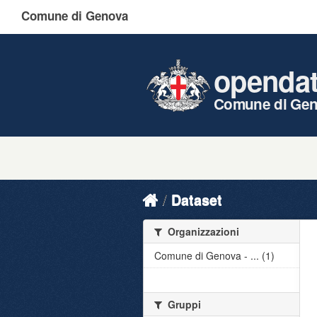
Comune di Genova
openda
Comune di Ge
Dataset
Organizzazioni
Comune di Genova - ... (1)
Gruppi