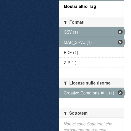
Mostra altro Tag
Formati
CSV (1)
MAP_SRVC (1)
PDF (1)
ZIP (1)
Licenze sulle risorse
Creative Commons At... (1)
Sottotemi
Non ci sono Sottotemi che
corrispondono a questa