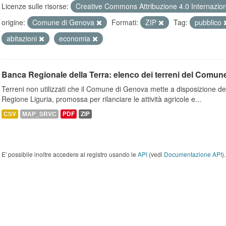
Licenze sulle risorse:
Creative Commons Attribuzione 4.0 Internazio
origine:
Comune di Genova
Formati:
ZIP
Tag:
pubblico
abitazioni
economia
Banca Regionale della Terra: elenco dei terreni del Comun
Terreni non utilizzati che il Comune di Genova mette a disposizione dell
Regione Liguria, promossa per rilanciare le attività agricole e...
CSV
MAP_SRVC
PDF
ZIP
E' possibile inoltre accedere al registro usando le
API
(vedi
Documentazione API
).