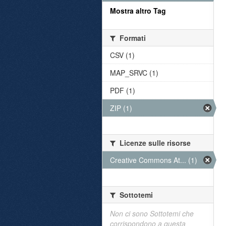
Mostra altro Tag
Formati
CSV (1)
MAP_SRVC (1)
PDF (1)
ZIP (1)
Licenze sulle risorse
Creative Commons At... (1)
Sottotemi
Non ci sono Sottotemi che
corrispondono a questa