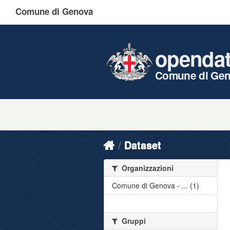
Comune di Genova
openda
Comune di Ge
Dataset
Organizzazioni
Comune di Genova - ... (1)
Gruppi