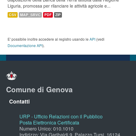
Liguria, promossa per rilanciare le attività agricole e...
CSV
MAP_SRVC
PDF
ZIP
E' possibile inoltre accedere al registro usando le
API
(vedi
Documentazione API
).
Comune di Genova
Contatti
URP - Ufficio Relazioni con il Pubblico
Posta Elettronica Certificata
Numero Unico: 010.1010
Indirizzo: Via Garibaldi 9, Palazzo Tursi, 16124