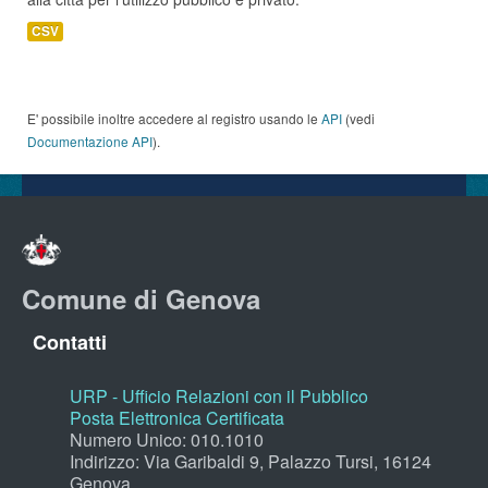
CSV
E' possibile inoltre accedere al registro usando le
API
(vedi
Documentazione API
).
Comune di Genova
Contatti
URP - Ufficio Relazioni con il Pubblico
Posta Elettronica Certificata
Numero Unico: 010.1010
Indirizzo: Via Garibaldi 9, Palazzo Tursi, 16124
Genova