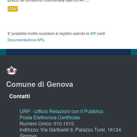
CSV
E' possibile inoltre accedere al registro usando le
API
(vedi
Documentazione API
).
Comune di Genova
Contatti
URP - Ufficio Relazioni con il Pubblico
Posta Elettronica Certificata
Numero Unico: 010.1010
Indirizzo: Via Garibaldi 9, Palazzo Tursi, 16124
Genova