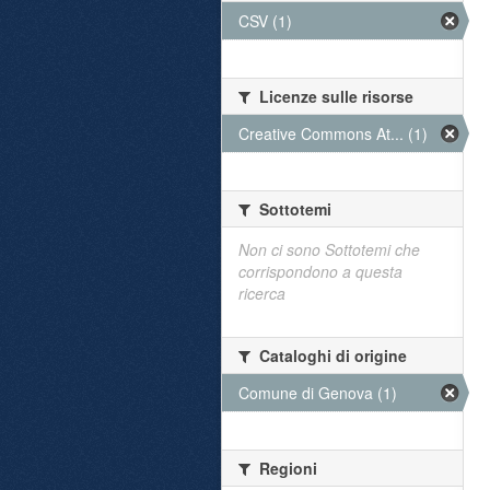
CSV (1)
Licenze sulle risorse
Creative Commons At... (1)
Sottotemi
Non ci sono Sottotemi che
corrispondono a questa
ricerca
Cataloghi di origine
Comune di Genova (1)
Regioni