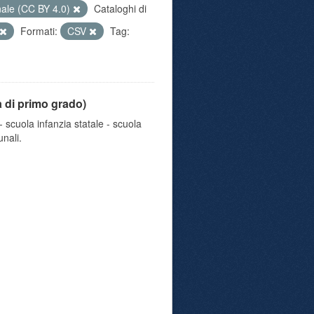
nale (CC BY 4.0)
Cataloghi di
Formati:
CSV
Tag:
a di primo grado)
 scuola infanzia statale - scuola
nali.