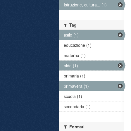
Istruzione, cultura... (1)
Tag
asilo (1)
educazione (1)
materna (1)
nido (1)
primaria (1)
primavera (1)
scuola (1)
secondaria (1)
Formati