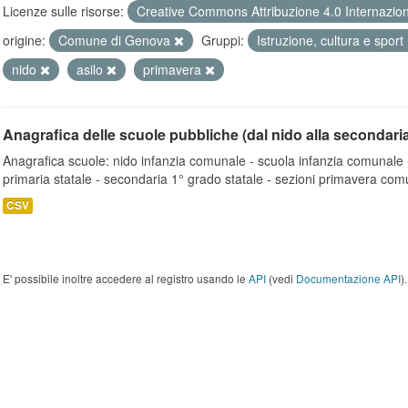
Licenze sulle risorse:
Creative Commons Attribuzione 4.0 Internazio
origine:
Comune di Genova
Gruppi:
Istruzione, cultura e sport
nido
asilo
primavera
Anagrafica delle scuole pubbliche (dal nido alla secondari
Anagrafica scuole: nido infanzia comunale - scuola infanzia comunale -
primaria statale - secondaria 1° grado statale - sezioni primavera comu
CSV
E' possibile inoltre accedere al registro usando le
API
(vedi
Documentazione API
).