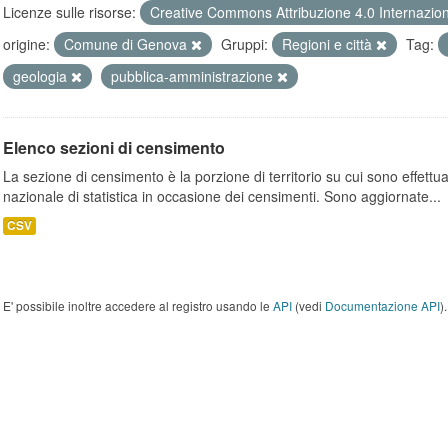
Licenze sulle risorse:
Creative Commons Attribuzione 4.0 Internazio
origine:
Comune di Genova
Gruppi:
Regioni e città
Tag:
geologia
pubblica-amministrazione
Elenco sezioni di censimento
La sezione di censimento è la porzione di territorio su cui sono effettuate
nazionale di statistica in occasione dei censimenti. Sono aggiornate...
CSV
E' possibile inoltre accedere al registro usando le
API
(vedi
Documentazione API
).