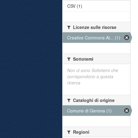
CSV (1)
Licenze sulle risorse
Creative Commons At... (1)
Sottotemi
Non ci sono Sottotemi che
corrispondono a questa
ricerca
Cataloghi di origine
Comune di Genova (1)
Regioni