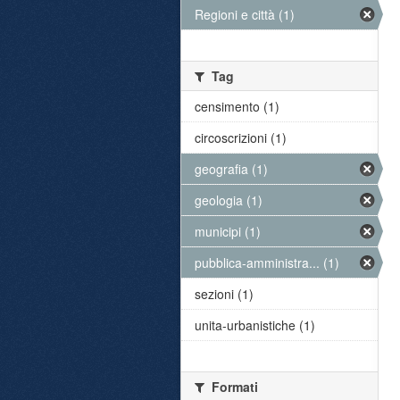
Regioni e città (1)
Tag
censimento (1)
circoscrizioni (1)
geografia (1)
geologia (1)
municipi (1)
pubblica-amministra... (1)
sezioni (1)
unita-urbanistiche (1)
Formati