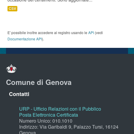
CSV
E' possibile inoltre accedere al registro usando le
API
(vedi
Documentazione API
).
Comune di Genova
Contatti
URP - Ufficio Relazioni con il Pubblico
Posta Elettronica Certificata
Numero Unico: 010.1010
Indirizzo: Via Garibaldi 9, Palazzo Tursi, 16124
Genova