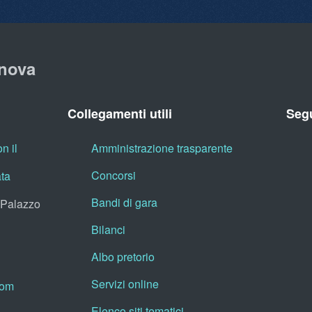
nova
Collegamenti utili
Segu
n il
Amministrazione trasparente
Concorsi
ata
Bandi di gara
, Palazzo
Bilanci
Albo pretorio
Servizi online
oom
Elenco siti tematici