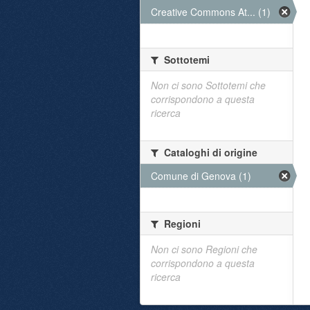
Creative Commons At... (1)
Sottotemi
Non ci sono Sottotemi che
corrispondono a questa
ricerca
Cataloghi di origine
Comune di Genova (1)
Regioni
Non ci sono Regioni che
corrispondono a questa
ricerca