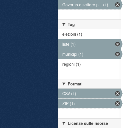
Governo e settore p... (1)
Tag
elezioni (1)
liste (1)
municipi (1)
regioni (1)
Formati
CSV (1)
ZIP (1)
Licenze sulle risorse