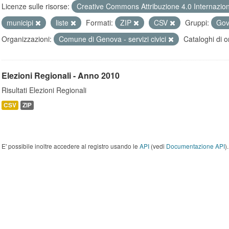
Licenze sulle risorse:
Creative Commons Attribuzione 4.0 Internazio
municipi
liste
Formati:
ZIP
CSV
Gruppi:
Gov
Organizzazioni:
Comune di Genova - servizi civici
Cataloghi di o
Elezioni Regionali - Anno 2010
Risultati Elezioni Regionali
CSV
ZIP
E' possibile inoltre accedere al registro usando le
API
(vedi
Documentazione API
).