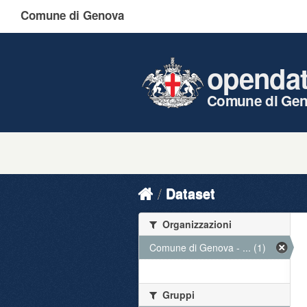
Comune di Genova
openda
Comune di Ge
Dataset
Organizzazioni
Comune di Genova - ... (1)
Gruppi