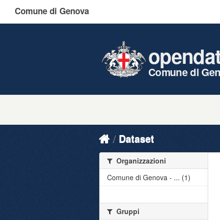
Comune di Genova
openda
Comune di Ge
Dataset
Organizzazioni
Comune di Genova - ... (1)
Gruppi