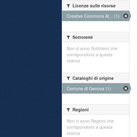
Licenze sulle risorse
Creative Commons At... (1)
Sottotemi
Non ci sono Sottotemi che
corrispondono a questa
ricerca
Cataloghi di origine
Comune di Genova (1)
Regioni
Non ci sono Regioni che
corrispondono a questa
ricerca