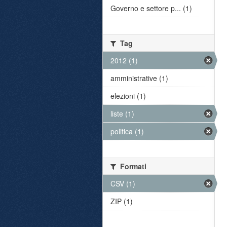
Governo e settore p... (1)
Tag
2012 (1)
amministrative (1)
elezioni (1)
liste (1)
politica (1)
Formati
CSV (1)
ZIP (1)