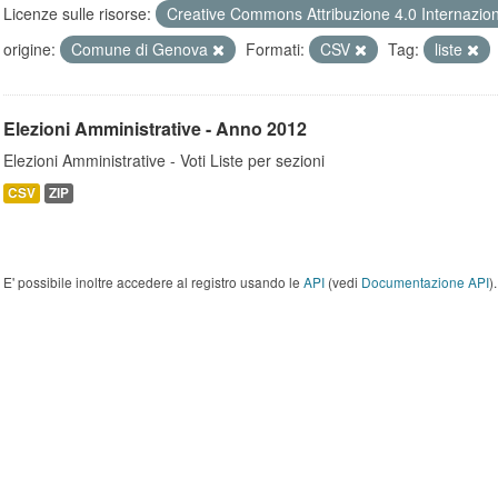
Licenze sulle risorse:
Creative Commons Attribuzione 4.0 Internazio
origine:
Comune di Genova
Formati:
CSV
Tag:
liste
Elezioni Amministrative - Anno 2012
Elezioni Amministrative - Voti Liste per sezioni
CSV
ZIP
E' possibile inoltre accedere al registro usando le
API
(vedi
Documentazione API
).