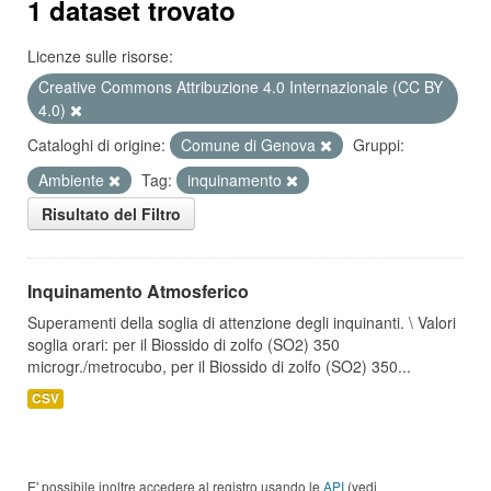
1 dataset trovato
Licenze sulle risorse:
Creative Commons Attribuzione 4.0 Internazionale (CC BY
4.0)
Cataloghi di origine:
Comune di Genova
Gruppi:
Ambiente
Tag:
inquinamento
Risultato del Filtro
Inquinamento Atmosferico
Superamenti della soglia di attenzione degli inquinanti. \ Valori
soglia orari: per il Biossido di zolfo (SO2) 350
microgr./metrocubo, per il Biossido di zolfo (SO2) 350...
CSV
E' possibile inoltre accedere al registro usando le
API
(vedi