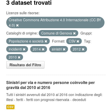
3 dataset trovati
Licenze sulle risorse:
Creative Commons Attribuzione 4.0 Internazionale (CC BY
4.0)
Cataloghi di origine:
Comune di Genova
Gruppi:
Popolazione e società
Formati:
CSV
Tag:
incidenti
2014
sinistri
2012
2010
Risultato del Filtro
Sinistri per via e numero persone coinvolte per
gravità dal 2010 al 2016
Tutti i sinistri avvenuti dal 2010 al 2016 con indicazione degli:
illesi - feriti - feriti con prognosi riservata - deceduti
CSV