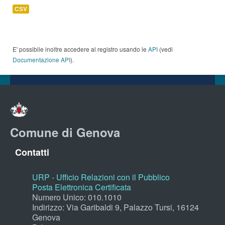
CSV
E' possibile inoltre accedere al registro usando le
API
(vedi
Documentazione API
).
Comune di Genova
Contatti
URP - Ufficio Relazioni con il Pubblico
Posta Elettronica Certificata
Numero Unico: 010.1010
Indirizzo: Via Garibaldi 9, Palazzo Tursi, 16124
Genova