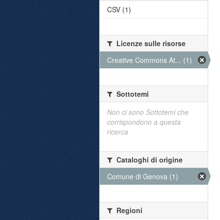
CSV (1)
Licenze sulle risorse
Creative Commons At... (1)
Sottotemi
Non ci sono Sottotemi che
corrispondono a questa
ricerca
Cataloghi di origine
Comune di Genova (1)
Regioni