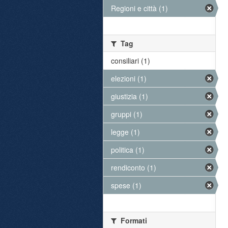
Regioni e città (1)
Tag
consiliari (1)
elezioni (1)
giustizia (1)
gruppi (1)
legge (1)
politica (1)
rendiconto (1)
spese (1)
Formati