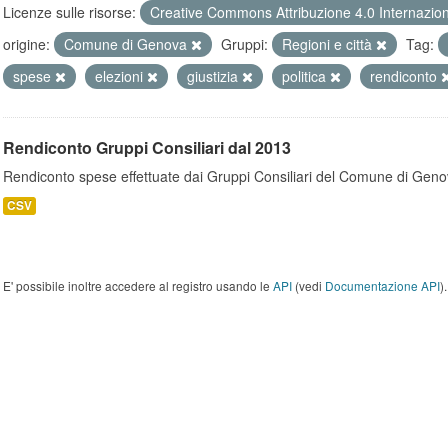
Licenze sulle risorse:
Creative Commons Attribuzione 4.0 Internazio
origine:
Comune di Genova
Gruppi:
Regioni e città
Tag:
spese
elezioni
giustizia
politica
rendiconto
Rendiconto Gruppi Consiliari dal 2013
Rendiconto spese effettuate dai Gruppi Consiliari del Comune di Geno
CSV
E' possibile inoltre accedere al registro usando le
API
(vedi
Documentazione API
).