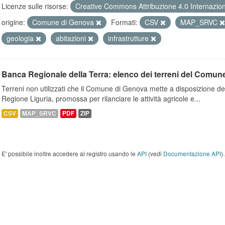
Licenze sulle risorse:
Creative Commons Attribuzione 4.0 Internazio
origine:
Comune di Genova
Formati:
CSV
MAP_SRVC
geologia
abitazioni
infrastrutture
Banca Regionale della Terra: elenco dei terreni del Comun
Terreni non utilizzati che il Comune di Genova mette a disposizione dell
Regione Liguria, promossa per rilanciare le attività agricole e...
CSV
MAP_SRVC
PDF
ZIP
E' possibile inoltre accedere al registro usando le
API
(vedi
Documentazione API
).