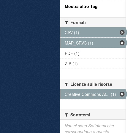
Mostra altro Tag
Formati
CSV (1)
MAP_SRVC (1)
PDF (1)
ZIP (1)
Licenze sulle risorse
Creative Commons At... (1)
Sottotemi
Non ci sono Sottotemi che
corrispondono a questa