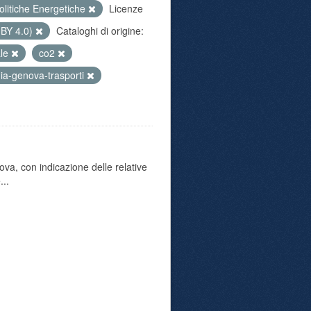
olitiche Energetiche
Licenze
 BY 4.0)
Cataloghi di origine:
ale
co2
ia-genova-trasporti
va, con indicazione delle relative
...