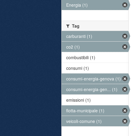
Energia (1)
Tag
carburanti (1)
co2 (1)
combustibili (1)
consumi (1)
consumi-energia-genova (1)
consumi-energia-gen... (1)
emissioni (1)
flotta-municipale (1)
veicoli-comune (1)