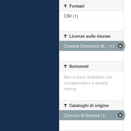
Formati
CSV (1)
Licenze sulle risorse
Creative Commons At... (1)
Sottotemi
Non ci sono Sottotemi che
corrispondono a questa
ricerca
Cataloghi di origine
Comune di Genova (1)