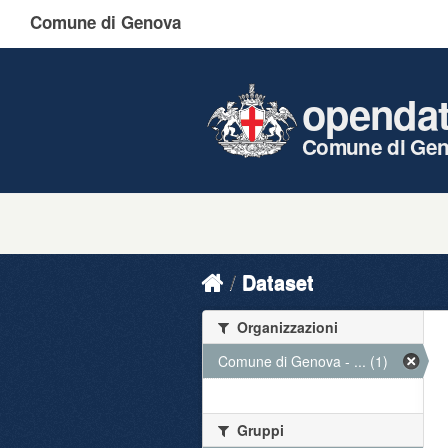
Comune di Genova
openda
Comune di Ge
Dataset
Organizzazioni
Comune di Genova - ... (1)
Gruppi