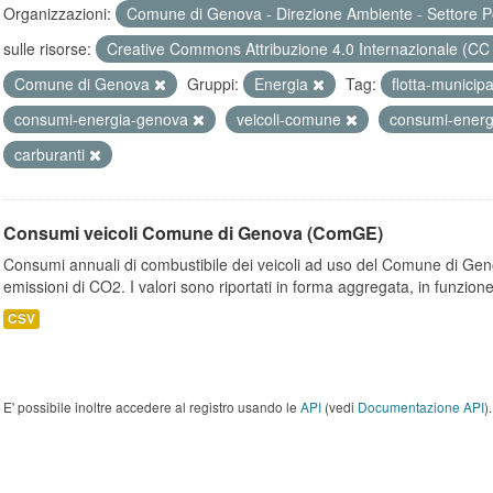
Organizzazioni:
Comune di Genova - Direzione Ambiente - Settore P
sulle risorse:
Creative Commons Attribuzione 4.0 Internazionale (CC
Comune di Genova
Gruppi:
Energia
Tag:
flotta-municip
consumi-energia-genova
veicoli-comune
consumi-energ
carburanti
Consumi veicoli Comune di Genova (ComGE)
Consumi annuali di combustibile dei veicoli ad uso del Comune di Geno
emissioni di CO2. I valori sono riportati in forma aggregata, in funzione
CSV
E' possibile inoltre accedere al registro usando le
API
(vedi
Documentazione API
).