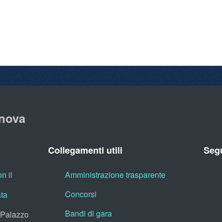
nova
Collegamenti utili
Segu
n il
Amministrazione trasparente
Concorsi
ata
Bandi di gara
, Palazzo