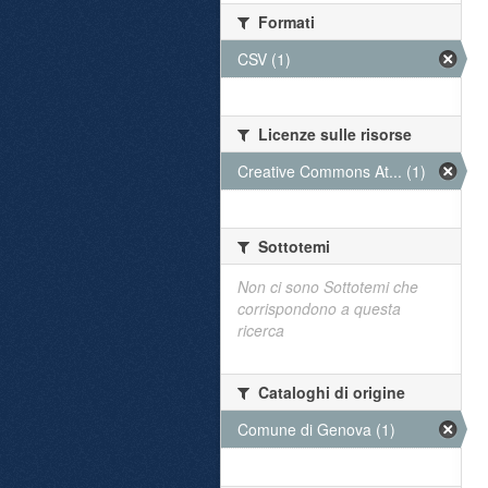
Formati
CSV (1)
Licenze sulle risorse
Creative Commons At... (1)
Sottotemi
Non ci sono Sottotemi che
corrispondono a questa
ricerca
Cataloghi di origine
Comune di Genova (1)