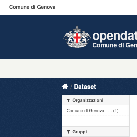
Comune di Genova
openda
Comune di Ge
Dataset
Organizzazioni
Comune di Genova - ... (1)
Gruppi