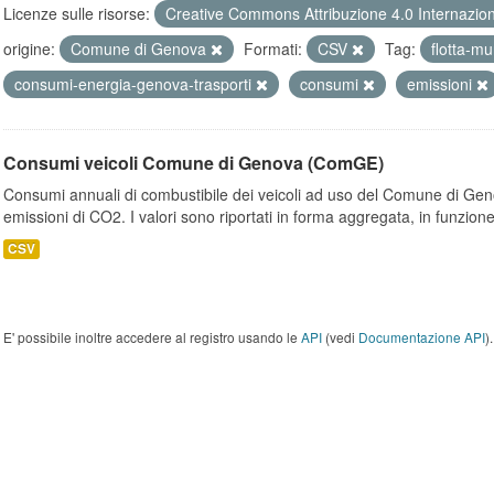
Licenze sulle risorse:
Creative Commons Attribuzione 4.0 Internazio
origine:
Comune di Genova
Formati:
CSV
Tag:
flotta-m
consumi-energia-genova-trasporti
consumi
emissioni
Consumi veicoli Comune di Genova (ComGE)
Consumi annuali di combustibile dei veicoli ad uso del Comune di Geno
emissioni di CO2. I valori sono riportati in forma aggregata, in funzione
CSV
E' possibile inoltre accedere al registro usando le
API
(vedi
Documentazione API
).