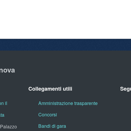
nova
Collegamenti utili
Segu
n il
Amministrazione trasparente
Concorsi
ata
Bandi di gara
, Palazzo