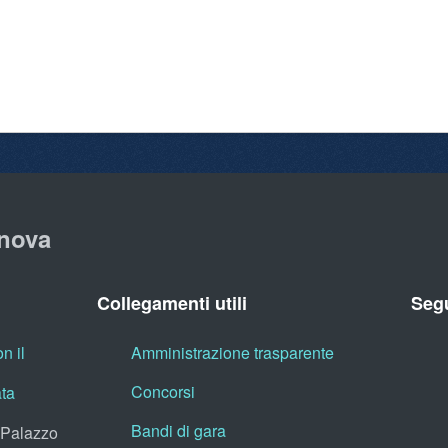
nova
Collegamenti utili
Segu
n il
Amministrazione trasparente
Concorsi
ata
Bandi di gara
, Palazzo