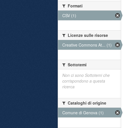
Formati
CSV (1)
Licenze sulle risorse
Creative Commons At... (1)
Sottotemi
Non ci sono Sottotemi che
corrispondono a questa
ricerca
Cataloghi di origine
Comune di Genova (1)