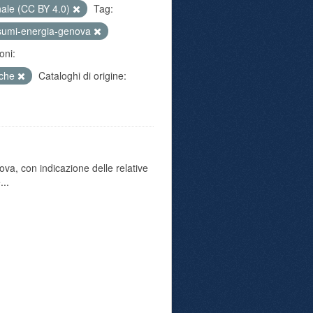
nale (CC BY 4.0)
Tag:
sumi-energia-genova
oni:
iche
Cataloghi di origine:
va, con indicazione delle relative
...