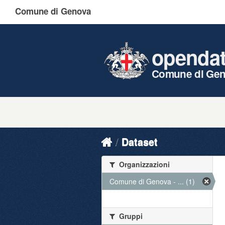
Comune di Genova
openda
Comune di Ge
Dataset
Organizzazioni
Comune di Genova - ... (1)
Gruppi