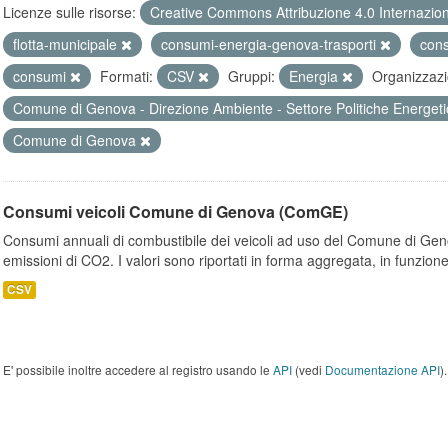
Licenze sulle risorse:
Creative Commons Attribuzione 4.0 Internazio
flotta-municipale
consumi-energia-genova-trasporti
con
consumi
Formati:
CSV
Gruppi:
Energia
Organizzazi
Comune di Genova - Direzione Ambiente - Settore Politiche Energet
Comune di Genova
Consumi veicoli Comune di Genova (ComGE)
Consumi annuali di combustibile dei veicoli ad uso del Comune di Geno
emissioni di CO2. I valori sono riportati in forma aggregata, in funzione
CSV
E' possibile inoltre accedere al registro usando le
API
(vedi
Documentazione API
).